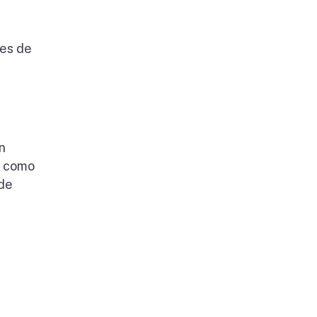
tes de
n
y como
 de