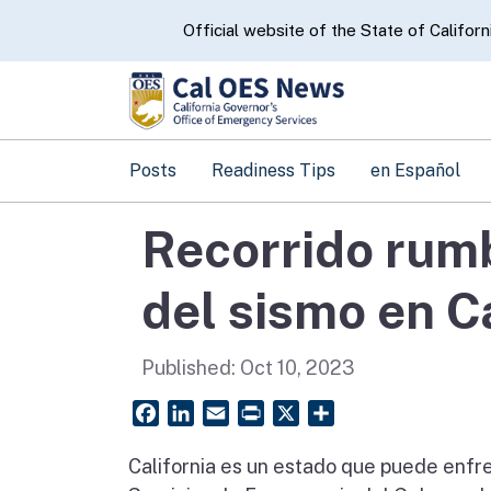
CA.gov
Official website of the State of Californ
Posts
Readiness Tips
en Español
Recorrido rum
del sismo en C
Published:
Oct 10, 2023
Facebook
LinkedIn
Email
PrintFriendly
X
Share
California es un estado que puede enfren