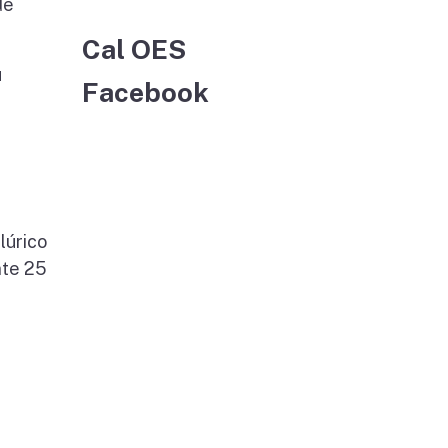
de
Cal OES
u
Facebook
lúrico
nte 25