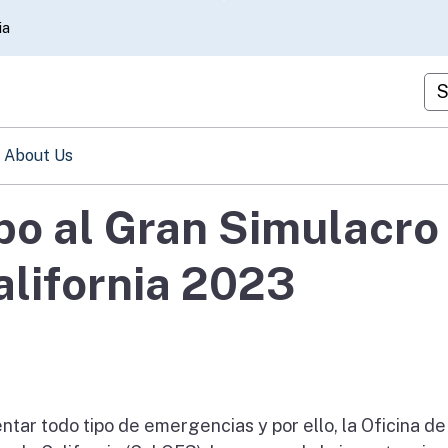
Skip
ia
to
Main
Cu
Content
About Us
bo al Gran Simulacro
alifornia 2023
tar todo tipo de emergencias y por ello, la Oficina de