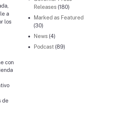
ada,
Releases
(180)
le a
Marked as Featured
r los
(30)
News
(4)
Podcast
(89)
ne con
tienda
tivo
s de