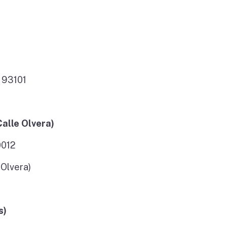
 93101
alle Olvera)
0012
 Olvera)
s)