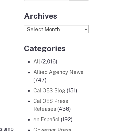
Archives
Archives
Categories
All
(2,016)
Allied Agency News
(747)
Cal OES Blog
(151)
Cal OES Press
Releases
(436)
en Español
(192)
sismo.
Governor Press