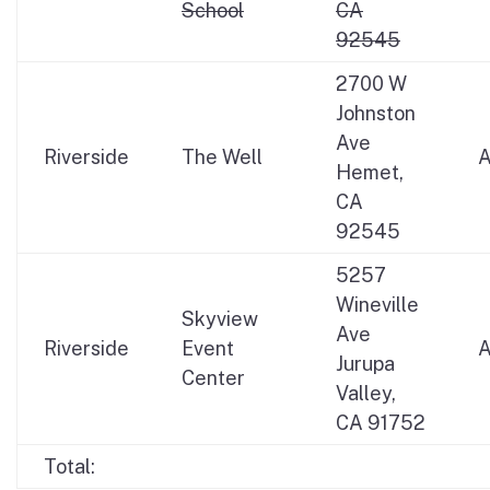
School
CA
92545
2700 W
Johnston
Ave
Riverside
The Well
Hemet,
CA
92545
5257
Wineville
Skyview
Ave
Riverside
Event
Jurupa
Center
Valley,
CA 91752
Total: