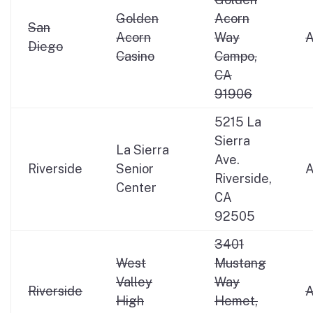
Golden
Acorn
San
Acorn
Way
Diego
Casino
Campo,
CA
91906
5215 La
Sierra
La Sierra
Ave.
Riverside
Senior
Riverside,
Center
CA
92505
3401
West
Mustang
Valley
Way
Riverside
High
Hemet,