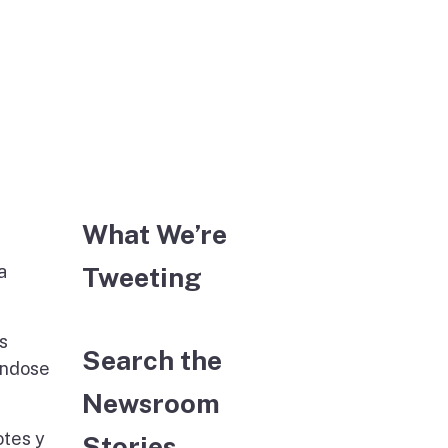
What We’re
a
Tweeting
s
Search the
ándose
Newsroom
otes y
Stories