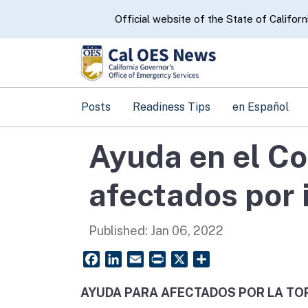
CA.gov
Official website of the State of Californ
Posts
Readiness Tips
en Español
Ayuda en el C
afectados por 
Published:
Jan 06, 2022
Facebook
LinkedIn
Email
PrintFriendly
X
Share
AYUDA PARA AFECTADOS POR LA TO