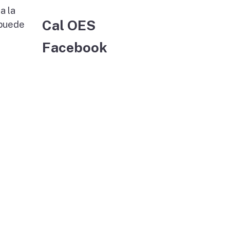
a la
Cal OES
 puede
Facebook