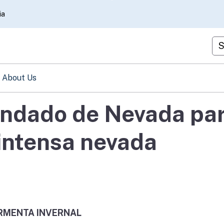
Skip
ia
to
Main
Cu
Content
About Us
ondado de Nevada pa
intensa nevada
RMENTA INVERNAL