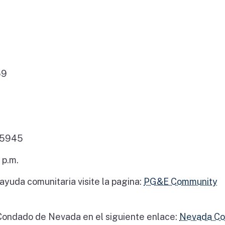
59
 95945
 p.m.
yuda comunitaria visite la pagina:
PG&E Community
l Condado de Nevada en el siguiente enlace:
Nevada Co