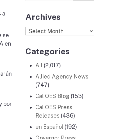
s a
Archives
Archives
a se
FA en
Categories
All
(2,017)
darán
Allied Agency News
(747)
Cal OES Blog
(153)
y por
Cal OES Press
Releases
(436)
en Español
(192)
Governor Press