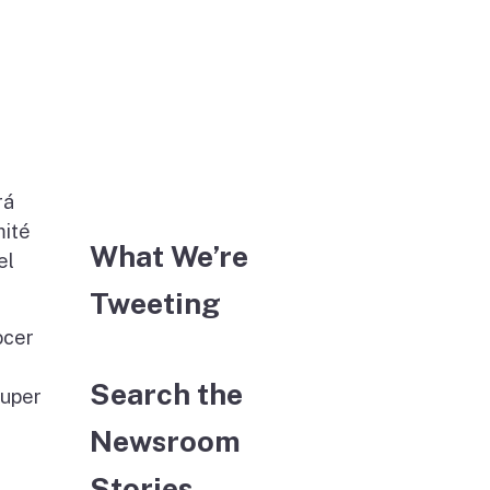
rá
mité
What We’re
el
Tweeting
ocer
Search the
Super
Newsroom
Stories