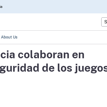
Skip
ia
to
Main
Cu
Content
About Us
cia colaboran en
guridad de los juego