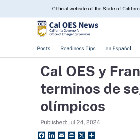
CA.gov
Official website of the State of Californ
Posts
Readiness Tips
en Español
Cal OES y Fran
terminos de se
olímpicos
Published:
Jul 24, 2024
Facebook
LinkedIn
Email
PrintFriendly
X
Share