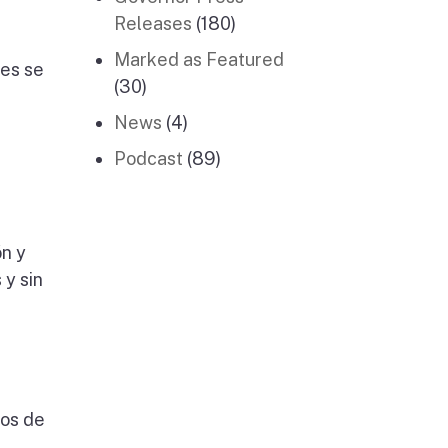
Releases
(180)
Marked as Featured
les se
(30)
News
(4)
Podcast
(89)
ón y
 y sin
sos de