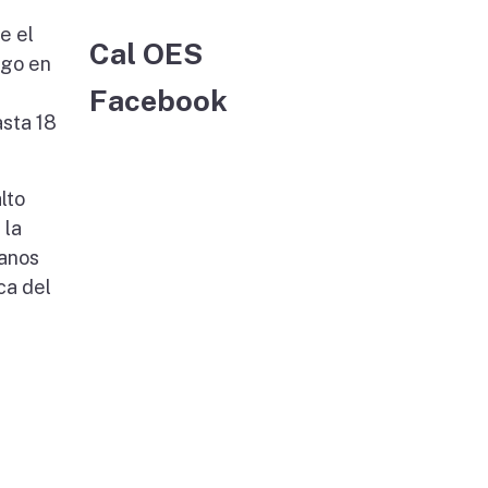
e el
Cal OES
sgo en
Facebook
asta 18
lto
 la
ianos
ca del