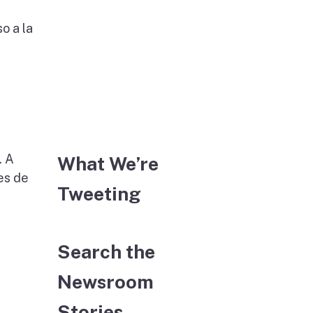
o a la
. A
What We’re
es de
Tweeting
Search the
Newsroom
Stories