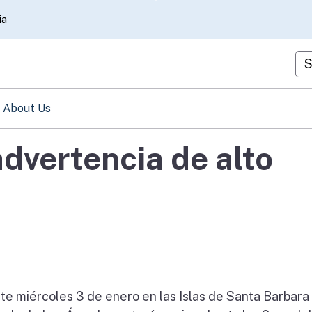
Skip
ia
to
Main
Cu
Content
About Us
dvertencia de alto
ste miércoles 3 de enero en las Islas de Santa Barbara