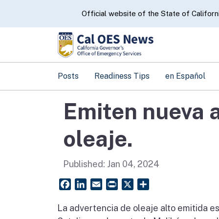
CA.gov
Official website of the State of Californ
Posts
Readiness Tips
en Español
Emiten nueva a
oleaje.
Published:
Jan 04, 2024
Facebook
LinkedIn
Email
PrintFriendly
X
Share
La advertencia de oleaje alto emitida e