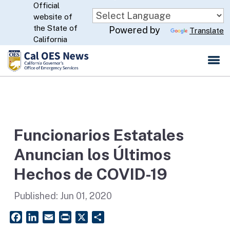
Official
Skip
website of
to
CA.gov
the State of
Powered by
Translate
Main
California
Content
Funcionarios Estatales
Anuncian los Últimos
Hechos de COVID-19
Published:
Jun 01, 2020
Facebook
LinkedIn
Email
PrintFriendly
X
Share