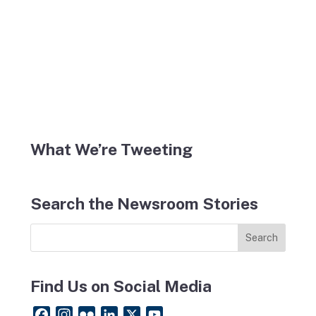
What We’re Tweeting
Search the Newsroom Stories
Find Us on Social Media
F
I
F
L
X
Y