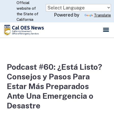
Official
Skip
website of
to
CA.gov
the State of
Powered by
Translate
Main
California
Content
Podcast #60: ¿Está Listo?
Consejos y Pasos Para
Estar Más Preparados
Ante Una Emergencia o
Desastre