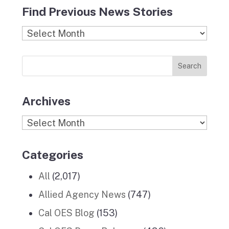
c
s
i
n
u
Find Previous News Stories
e
t
c
k
T
b
a
k
e
u
Find
o
g
r
d
b
Previous
o
r
I
e
News
k
a
n
Stories
m
Archives
Archives
Categories
All
(2,017)
Allied Agency News
(747)
Cal OES Blog
(153)