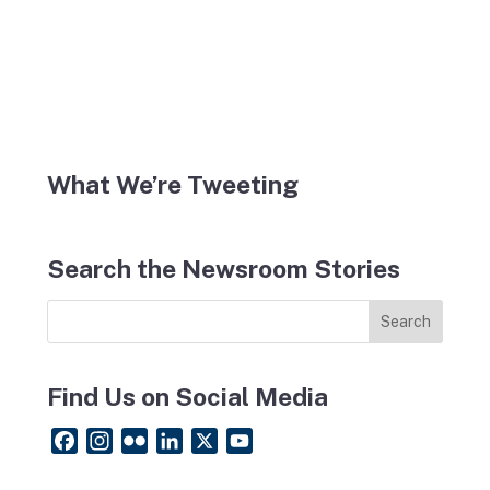
What We’re Tweeting
Search the Newsroom Stories
Find Us on Social Media
F
I
F
L
X
Y
a
n
l
i
o