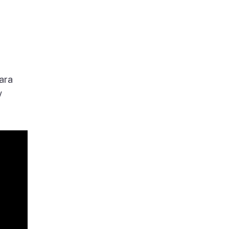
ara
v