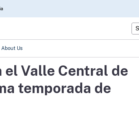
Skip
ia
to
Main
Cu
Content
About Us
 el Valle Central de
ima temporada de