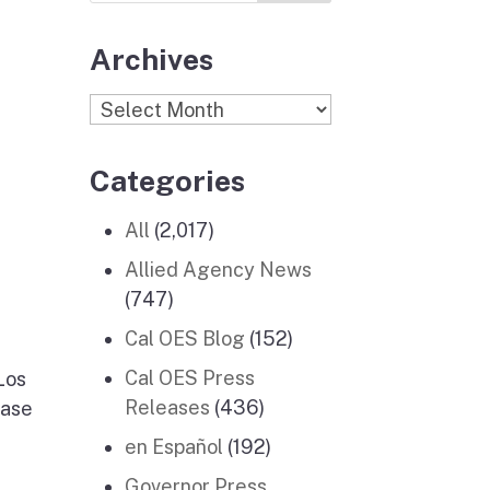
Archives
Archives
Categories
All
(2,017)
Allied Agency News
(747)
Cal OES Blog
(152)
Cal OES Press
Los
Releases
(436)
fase
en Español
(192)
Governor Press