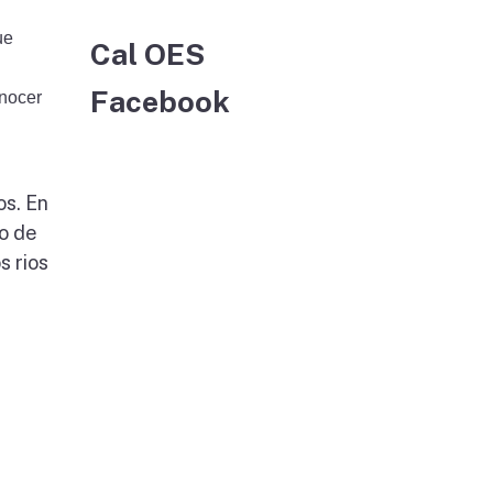
ue
Cal OES
Facebook
onocer
os. En
po de
s rios