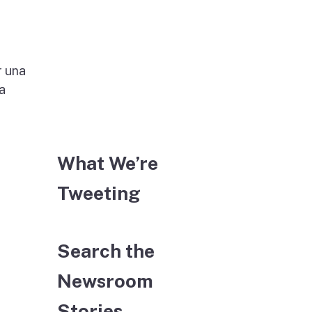
r una
a
What We’re
Tweeting
Search the
Newsroom
Stories