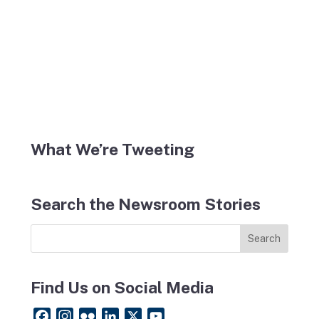
What We’re Tweeting
Search the Newsroom Stories
Find Us on Social Media
F
I
F
L
X
Y