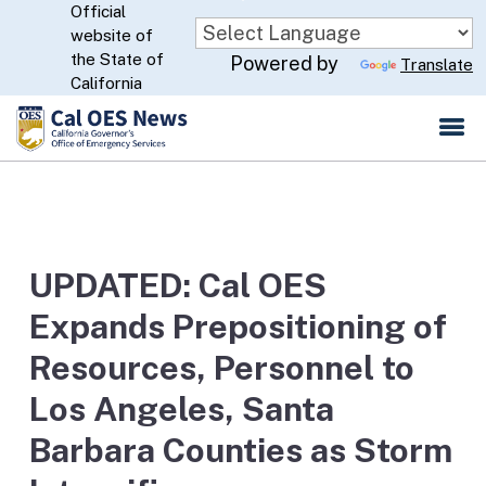
Official
Skip
website of
to
CA.gov
the State of
Powered by
Translate
Main
California
Content
UPDATED: Cal OES
Expands Prepositioning of
Resources, Personnel to
Los Angeles, Santa
Barbara Counties as Storm