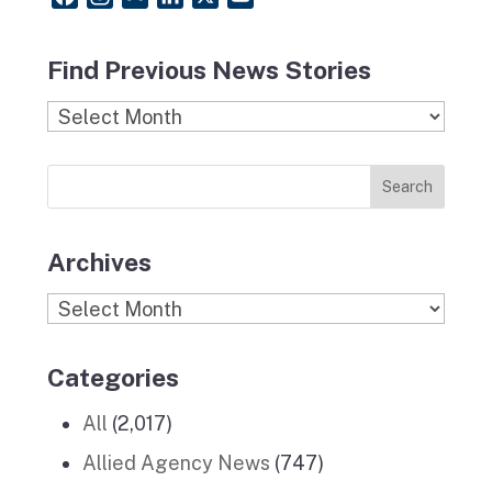
a
n
l
i
o
c
s
i
n
u
Find Previous News Stories
e
t
c
k
T
b
a
k
e
u
Find
o
g
r
d
b
Previous
o
r
I
e
News
k
a
n
Stories
m
Archives
Archives
Categories
All
(2,017)
Allied Agency News
(747)